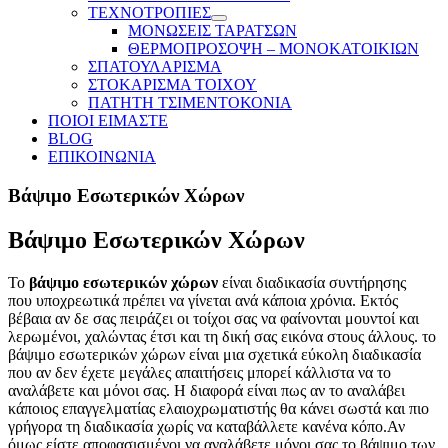
ΤΕΧΝΟΤΡΟΠΙΕΣ
ΜΟΝΩΣΕΙΣ ΤΑΡΑΤΣΩΝ
ΘΕΡΜΟΠΡΟΣΟΨΗ – ΜΟΝΟΚΑΤΟΙΚΙΩΝ
ΣΠΑΤΟΥΛΑΡΙΣΜΑ
ΣΤΟΚΑΡΙΣΜΑ ΤΟΙΧΟΥ
ΠΑΤΗΤH ΤΣΙΜΕΝΤΟΚΟΝΙΑ
ΠΟΙΟΙ ΕΙΜΑΣΤΕ
BLOG
ΕΠΙΚΟΙΝΩΝΙΑ
Βάψιμο Εσωτερικών Χώρων
Βάψιμο Εσωτερικών Χώρων
Το
βάψιμο εσωτερικών χώρων
είναι διαδικασία συντήρησης
που υποχρεωτικά πρέπει να γίνεται ανά κάποια χρόνια. Εκτός
βέβαια αν δε σας πειράζει οι τοίχοι σας να φαίνονται μουντοί και
λερωμένοι, χαλώντας έτσι και τη δική σας εικόνα στους άλλους. το
βάψιμο εσωτερικών χώρων είναι μια σχετικά εύκολη διαδικασία
που αν δεν έχετε μεγάλες απαιτήσεις μπορεί κάλλιστα να το
αναλάβετε και μόνοι σας. Η διαφορά είναι πως αν το αναλάβει
κάποιος επαγγελματίας ελαιοχρωματιστής θα κάνει σωστά και πιο
γρήγορα τη διαδικασία χωρίς να καταβάλλετε κανένα κόπο.Αν
όμως είστε αποφασισμένοι να αναλάβετε μόνοι σας το βάψιμο των