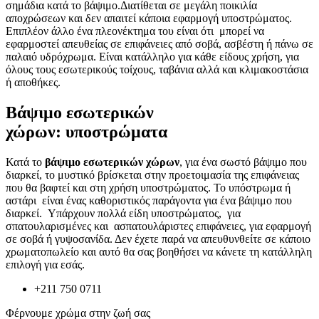
σημάδια κατά το βάψιμο.Διατίθεται σε μεγάλη ποικιλία
αποχρώσεων και δεν απαιτεί κάποια εφαρμογή υποστρώματος.
Επιπλέον άλλο ένα πλεονέκτημα του είναι ότι μπορεί να
εφαρμοστεί απευθείας σε επιφάνειες από σοβά, ασβέστη ή πάνω σε
παλαιό υδρόχρωμα. Είναι κατάλληλο για κάθε είδους χρήση, για
όλους τους εσωτερικούς τοίχους, ταβάνια αλλά και κλιμακοστάσια
ή αποθήκες.
Βάψιμο εσωτερικών
χώρων: υποστρώματα
Κατά το
βάψιμο εσωτερικών χώρων
, για ένα σωστό βάψιμο που
διαρκεί, το μυστικό βρίσκεται στην προετοιμασία της επιφάνειας
που θα βαφτεί και στη χρήση υποστρώματος. Το υπόστρωμα ή
αστάρι είναι ένας καθοριστικός παράγοντα για ένα βάψιμο που
διαρκεί. Υπάρχουν πολλά είδη υποστρώματος, για
σπατουλαρισμένες και ασπατουλάριστες επιφάνειες, για εφαρμογή
σε σοβά ή γυψοσανίδα. Δεν έχετε παρά να απευθυνθείτε σε κάποιο
χρωματοπωλείο και αυτό θα σας βοηθήσει να κάνετε τη κατάλληλη
επιλογή για εσάς.
+211 750 0711
Φέρνουμε χρώμα στην ζωή σας